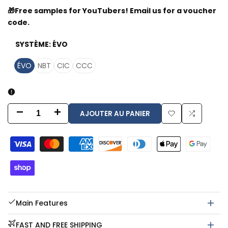
🎁Free samples for YouTubers! Email us for a voucher
code.
SYSTÈME:
ÉVO
ÉVO
NBT
CIC
CCC
AJOUTER AU PANIER
Diminuer
Augmenter
Ajouter
Ajouter
la
la
à
à
quantité
quantité
la
la
pour
pour
liste
comparai
BMW
BMW
Main Features
de
avec
avec
FAST AND FREE SHIPPING
souhaits