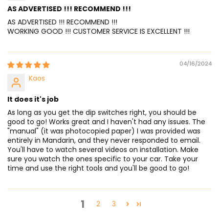
AS ADVERTISED !!! RECOMMEND !!!
AS ADVERTISED !!! RECOMMEND !!!
WORKING GOOD !!! CUSTOMER SERVICE IS EXCELLENT !!!
04/16/2024
Kaos
It does it's job
As long as you get the dip switches right, you should be
good to go! Works great and I haven't had any issues. The
"manual" (it was photocopied paper) I was provided was
entirely in Mandarin, and they never responded to email.
You'll have to watch several videos on installation. Make
sure you watch the ones specific to your car. Take your
time and use the right tools and you'll be good to go!
1
2
3