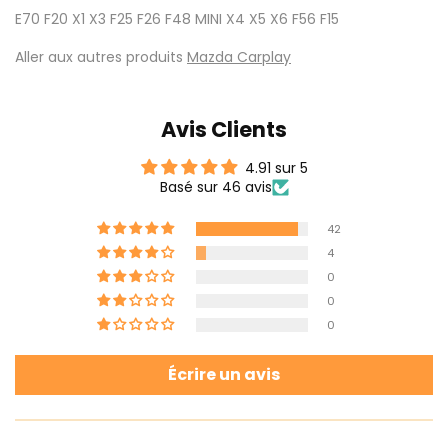
E70 F20 X1 X3 F25 F26 F48 MINI X4 X5 X6 F56 F15
Aller aux autres produits
Mazda Carplay
Avis Clients
4.91 sur 5
Basé sur 46 avis
42
4
0
0
0
Écrire un avis