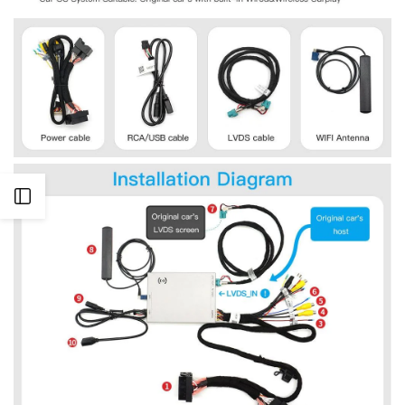
Ouvrir
la
barre
latérale