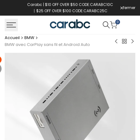
Passer
Carabc | $10 OFF OVER $50 CODE:CARABC10C
fermer
au
丨$25 OFF OVER $100 CODE:CARABC25C
contenu
0
Accueil
BMW
Retour
Pour
Pou
BMW avec CarPlay sans fil et Android Auto
à
écran
BM
BMW
carplay
10.2
du
''é
système
car
BMW
sys
CIC
NBT
2008-
201
2012
201