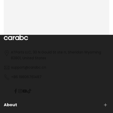
ATParts LLC, 30 N Gould St ste n, Sheridan Wyoming
82801, United States
support@carabc.cn
+86 19806761487
Facebook
Instagram
YouTube
TikTok
About