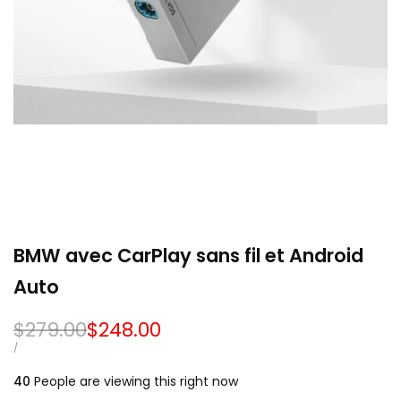
BMW avec CarPlay sans fil et Android
Auto
Prix
$279.00
Prix
$248.00
régulier
soldé
PRIX
PAR
/
UNITAIRE
40
People are viewing this right now